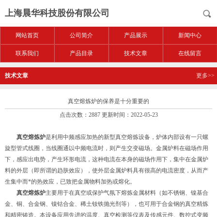
上海晨华科技股份有限公司
网站首页
公司简介
产品展示
新闻中心
联系我们
产品目录
技术文章
在线留言
技术文章
更多>>
真空熔炼炉的保养是十分重要的
点击次数：2887 更新时间：2022-05-23
真空熔炼炉
是利用中频感应加热的新型真空熔炼设备，炉体内部设有一只螺
旋型管式线圈，当线圈通以中频电流时，则产生交变磁场。金属炉料在磁场作用
下，感应出电势，产生环形电流，这种电流在本身的磁场作用下，集中在金属炉
料的外层（即所谓的趋肤效应），使外层金属炉料具有很高的电流密度，从而产
生集中而*的热效应，已致把金属物料加热或熔化。
真空熔炼炉
主要用于在真空或保护气氛下熔炼金属材料（如不锈钢、镍基合
金、铜、合金钢、镍钴合金、稀土钕铁抛光剂等），也可用于合金钢的真空精炼
和精密铸造。本设备应用先进的温度、真空检测等仪表及传感元件、数控式变频