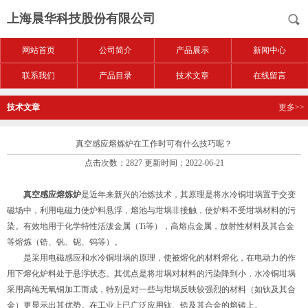
上海晨华科技股份有限公司
网站首页
公司简介
产品展示
新闻中心
联系我们
产品目录
技术文章
在线留言
技术文章
更多>>
真空感应熔炼炉在工作时可有什么技巧呢？
点击次数：2827 更新时间：2022-06-21
真空感应熔炼炉
是近年来新兴的冶炼技术，其原理是将水冷铜坩埚置于交变
磁场中，利用电磁力使炉料悬浮，熔池与坩埚非接触，使炉料不受坩埚材料的污
染。有效地用于化学特性活泼金属（Ti等），高熔点金属，放射性材料及其合金
等熔炼（锆、钒、铌、钨等）。
是采用电磁感应和水冷铜坩埚的原理，使被熔化的材料熔化，在电动力的作
用下熔化炉料处于悬浮状态。其优点是将坩埚对材料的污染降到小，水冷铜坩埚
采用高纯无氧铜加工而成，特别是对一些与坩埚反映较强烈的材料（如钛及其合
金）更显示出其优势。在工业上已广泛应用钛、锆及其合金的熔铸上。