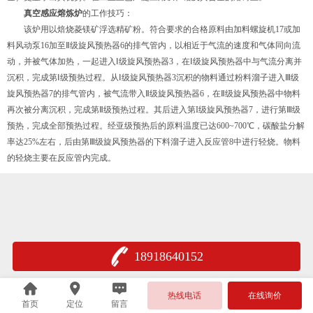
真空感应熔炼炉
的工作技巧：
该炉用以焙烧菱镁矿浮选精矿粉。符合要求的合格原料由加料螺旋机17或加
料风动泵16加至Ⅱ级旋风预热器6的排气管内，以相近于气流的速度和气体同向流
动，并被气体加热，一起进入Ⅰ级旋风预热器3，在Ⅰ级旋风预热器中与气流分离并
沉积，完成第Ⅰ级预热过程。从Ⅰ级旋风预热器3沉积的物料通过粉料溜子进入Ⅲ级
旋风预热器7的排气管内，被气流带入Ⅱ级旋风预热器6，在Ⅱ级旋风预热器中物料
再次被分离沉积，完成第Ⅱ级预热过程。其后进入第I级旋风预热器7，进行第Ⅲ级
预热，完成全部预热过程。经亚级预热后的原料温度已达600~700℃，碳酸盐分解
率达25%左右，后由第Ⅲ级旋风预热器的下料溜子进入反应管8中进行轻烧。物料
的轻烧主要在反应管内完成。
18918640152
热线电话
在线询价
首页
定位
留言