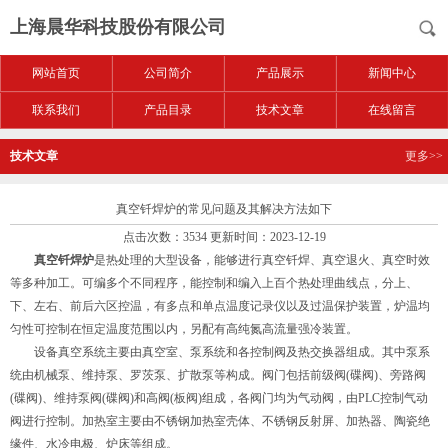
上海晨华科技股份有限公司
网站首页
公司简介
产品展示
新闻中心
联系我们
产品目录
技术文章
在线留言
技术文章
更多>>
真空钎焊炉的常见问题及其解决方法如下
点击次数：3534 更新时间：2023-12-19
真空钎焊炉
是热处理的大型设备，能够进行真空钎焊、真空退火、真空时效
等多种加工。可编多个不同程序，能控制和编入上百个热处理曲线点，分上、
下、左右、前后六区控温，有多点和单点温度记录仪以及过温保护装置，炉温均
匀性可控制在恒定温度范围以内，另配有高纯氮高流量强冷装置。
设备真空系统主要由真空室、泵系统和各控制阀及热交换器组成。其中泵系
统由机械泵、维持泵、罗茨泵、扩散泵等构成。阀门包括前级阀(碟阀)、旁路阀
(碟阀)、维持泵阀(碟阀)和高阀(板阀)组成，各阀门均为气动阀，由PLC控制气动
阀进行控制。加热室主要由不锈钢加热室壳体、不锈钢反射屏、加热器、陶瓷绝
缘件、水冷电极、炉床等组成。