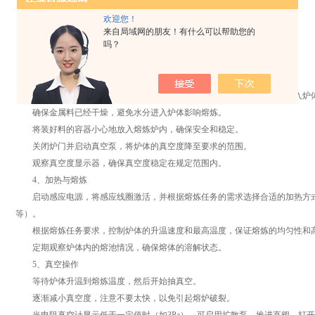
按照设备说明书启动熔炼炉，确保设备各部分正常工作。
欢迎您！
启动真空系统，并设置所需的真空度。
来自局域网的朋友！有什么可以帮助您的
吗？
打开冷却水系统，并调整水流量到合适的级别。
检查温度控制仪表的功能是否正常，并设置熔炼炉的工作温度。
3、装料操作
根据熔炼任务的要求，选择和清洗合适的熔炼料，并按照规定的比例装入炉
确保金属料已经干燥，避免水分进入炉体影响熔炼。
将装好料的容器小心地放入熔炼炉内，确保安全和稳定。
关闭炉门并启动真空泵，将炉体的真空度降至要求的范围。
观察真空度显示器，确保真空度稳定在规定范围内。
4、加热与熔炼
启动感应电源，将感应线圈激活，并根据熔炼任务的需求选择合适的加热方式
等）。
根据熔炼任务要求，控制炉体的升温速度和最高温度，保证熔炼的均匀性和
定期观察炉体内的熔池情况，确保熔体的溶解状态。
5、真空操作
等待炉体升温到熔炼温度，然后开始抽真空。
逐渐减小真空度，注意不要太快，以免引起熔炉破裂。