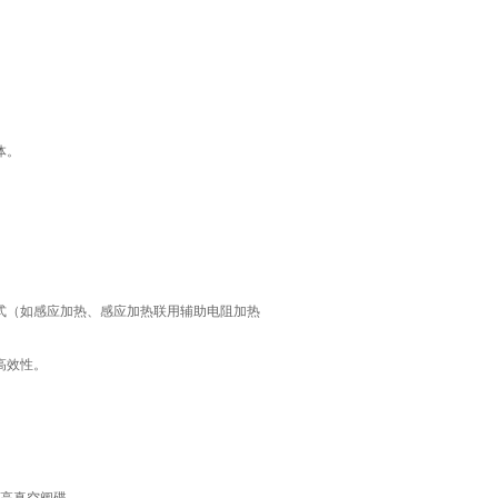
体。
（如感应加热、感应加热联用辅助电阻加热
高效性。