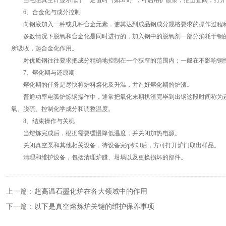
当电阻真空计显示低于一定值时（如3Pa），可启用扩散泵，推进直阀，打开
6、合金化与成分控制
向钢液加入一种或几种合金元素，使其达到成品钢成分规格要求的操作过程
多数情况下脱氧和合金化是同时进行的，加入钢中的脱氧剂一部分消耗于钢的
所吸收，起合金化作用。
对优质钢往往要求把成分精确地控制在一个狭窄的范围内；一般在不影响钢性
7、熔化期与还原期
熔化期的任务是尽快将炉料熔化及升温，并造好熔化期的炉渣。
普通功率电弧炉炼钢操作中，通常把氧化末期扒渣完毕到出钢这段时间称为还
氧、脱硫、控制化学成分和调整温度。
8、结束操作与关机
当熔炼完成后，根据需要缓慢降低温度，并关闭加热电源。
关闭真空泵和其他相关设备，待设备完q冷却后，方可打开炉门取出样品。
清理和维护设备，包括清理炉膛、坩埚以及更换损坏的部件。
上一篇：
超高温石墨化炉在各大领域中的作用
下一篇：
以下是真空熔炼炉关键的维护保养事项