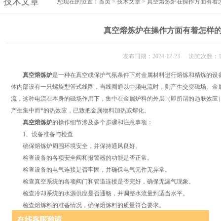
技术文章
您现在的位置：
首页
>
技术文章
> 真空熔炼炉在操作方面有着
真空熔炼炉在操作方面有着怎样
发布日期：2024-12-23 浏览次数：1
真空熔炼炉
是一种在真空或保护气氛条件下对金属材料进行熔炼和精炼的设
体内部设有一只螺旋型管式线圈，当线圈通以中频电流时，则产生交变磁场。金
流，这种电流在本身的磁场作用下，集中在金属炉料的外层（即所谓的趋肤效应
产生集中而*的热效应，已致把金属物料加热或熔化。
真空熔炼炉
的操作细节涉及多个步骤和注意事项：
1、设备准备与检查
确保熔炼炉周围环境安全，并保持通风良好。
检查设备的各项安全阀和报警器的功能是否正常。
检查设备的电气连接是否牢固，并确保电气元件无异常。
检查真空系统的各项阀门和管道连接是否完好，确保无漏气现象。
检查冷却系统的水源供应是否通畅，并调整水流量到适当水平。
检查熔炼料的准备情况，确保熔炼料的质量符合要求。
2、开机操作