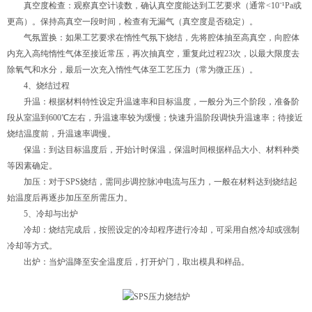
真空度检查：观察真空计读数，确认真空度能达到工艺要求（通常<10⁻¹Pa或
更高）。保持高真空一段时间，检查有无漏气（真空度是否稳定）。
气氛置换：如果工艺要求在惰性气氛下烧结，先将腔体抽至高真空，向腔体
内充入高纯惰性气体至接近常压，再次抽真空，重复此过程23次，以最大限度去
除氧气和水分，最后一次充入惰性气体至工艺压力（常为微正压）。
4、烧结过程
升温：根据材料特性设定升温速率和目标温度，一般分为三个阶段，准备阶
段从室温到600℃左右，升温速率较为缓慢；快速升温阶段调快升温速率；待接近
烧结温度前，升温速率调慢。
保温：到达目标温度后，开始计时保温，保温时间根据样品大小、材料种类
等因素确定。
加压：对于SPS烧结，需同步调控脉冲电流与压力，一般在材料达到烧结起
始温度后再逐步加压至所需压力。
5、冷却与出炉
冷却：烧结完成后，按照设定的冷却程序进行冷却，可采用自然冷却或强制
冷却等方式。
出炉：当炉温降至安全温度后，打开炉门，取出模具和样品。