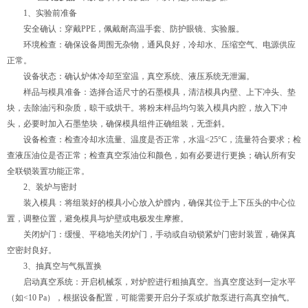
1、实验前准备
安全确认：穿戴PPE，佩戴耐高温手套、防护眼镜、实验服。
环境检查：确保设备周围无杂物，通风良好，冷却水、压缩空气、电源供应
正常。
设备状态：确认炉体冷却至室温，真空系统、液压系统无泄漏。
样品与模具准备：选择合适尺寸的石墨模具，清洁模具内壁、上下冲头、垫
块，去除油污和杂质，晾干或烘干。将粉末样品均匀装入模具内腔，放入下冲
头，必要时加入石墨垫块，确保模具组件正确组装，无歪斜。
设备检查：检查冷却水流量、温度是否正常，水温<25°C，流量符合要求；检
查液压油位是否正常；检查真空泵油位和颜色，如有必要进行更换；确认所有安
全联锁装置功能正常。
2、装炉与密封
装入模具：将组装好的模具小心放入炉膛内，确保其位于上下压头的中心位
置，调整位置，避免模具与炉壁或电极发生摩擦。
关闭炉门：缓慢、平稳地关闭炉门，手动或自动锁紧炉门密封装置，确保真
空密封良好。
3、抽真空与气氛置换
启动真空系统：开启机械泵，对炉腔进行粗抽真空。当真空度达到一定水平
（如<10 Pa），根据设备配置，可能需要开启分子泵或扩散泵进行高真空抽气。