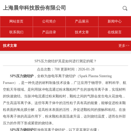
上海晨华科技股份有限公司
网站首页
公司简介
产品展示
新闻中心
联系我们
产品目录
技术文章
在线留言
技术文章
更多>>
SPS压力烧结炉其是如何进行测定的呢？
点击次数：708 更新时间：2026-01-28
SPS压力烧结炉
，全称为放电等离子烧结炉（Spark Plasma Sintering
Furnace），是一种先进的材料制备技术设备，广泛应用于物理学、材料科学、航
空航天等领域。是利用脉冲电流通过粉末颗粒时产生的放电等离子体，实现材料
的快速烧结。当脉冲电流通过粉末颗粒时，颗粒之间的气隙会发生电火花放电，
产生高温等离子体。这些等离子体中的活性粒子具有高的能量，能够促进粉末颗
粒表面的氧化膜分解，提高粉末表面的活性，并促进颗粒间的接触和粘结。在放
电等离子体的高温作用下，粉末颗粒表面迅速升温，达到烧结温度，进而在外部
压力的作用下形成紧密的烧结体。
SPS压力烧结炉
即放电等离子烧结炉，以下是其测定步骤：