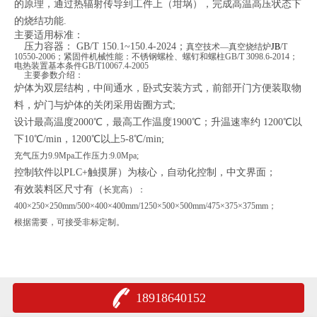
的原理，通过热辐射传导到工件上（坩埚），完成高温高压状态下
的烧结功能.
主要适用标准：
压力容器：
GB/T 150.1~150.4-2024；
真空技术
—
真空烧结炉
JB
/T
10550-2006；
紧固件机械性能：不锈钢螺栓、螺钉和螺柱
GB/T 3098.6-2014；
电热装置基本条件
GB/T10067.4-2005
主要参数介绍：
炉体为双层结构，中间通水，卧式安装方式，前部开门方便装取物
料，炉门与炉体的关闭采用齿圈方式;
设计最高温度
2000
℃，最高工作温度
1900
℃；升温速率约
1200
℃以
下
10
℃
/min
，
1200
℃以上
5-8
℃
/min;
充气压力9.9Mpa
工作压力
:9.0Mpa;
控制软件以
PLC
+
触摸屏）为核心，自动化控制，中文界面；
有效装料区尺寸有（
长宽高
）：
400×250×250mm/
500×400×400mm/
1250×500×500mm/
475×375×375mm；
根据需要，可接受非标定制。
18918640152