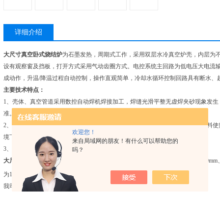
详细介绍
大尺寸真空卧式烧结炉
为石墨发热，周期式工作，采用双层水冷真空炉壳，内层为
设有观察窗及挡板，打开方式采用气动齿圈方式。电控系统主回路为低电压大电流输
成动作，升温/降温过程自动控制，操作直观简单，冷却水循环控制回路具有断水、
主要技术特点：
1、壳体、真空管道采用数控自动焊机焊接加工，焊缝光滑平整无虚焊夹砂现象发生
准。
2
、
主测温热电偶采用一体式结构保护套管钨铼热电偶，配有进口超高温绝缘材料使
欢迎您！
境下长时间使用，不易断偶、使用寿命长、测温准确等特点。
来自局域网的朋友！有什么可以帮助您的
3、以触摸屏及PLC为为核心，于石墨发热体控温精度
≤
+1℃，温度均匀性±5℃。
吗？
大尺寸真空卧式烧结炉
常见的有效工作区尺寸为400×400×600mm、500×500×800mm、6
-3
为10
Pa
我司也可根据用户需求定制非标产品。