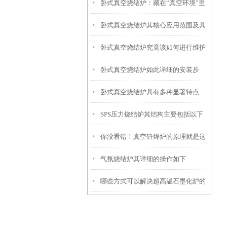
卧式真空烧结炉：藏在“真空环境”里
看，每个部件都藏着关键作用
卧式真空烧结炉其核心应用范围及具
的核心功能，究竟有多关键？
卧式真空烧结炉究竟该如何进行维护
体场景
卧式真空烧结炉如此详细的安装步
保养的呢？
卧式真空烧结炉具有多种显著特点
骤，您可知晓？
SPS压力烧结炉其结构主要包括以下
你没看错！真空钎焊炉的原理就是这
部分
气氛烧结炉其详细的操作如下
样的！
哪些方式可以解决超高温石墨化炉的
故障