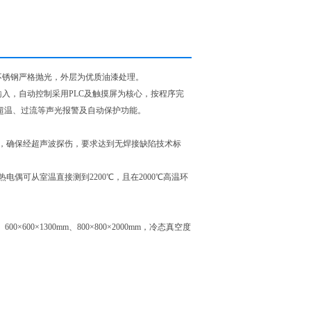
不锈钢严格抛光，外层为优质油漆处理。
入，自动控制采用PLC及触摸屏为核心，按程序完
超温、过流等声光报警及自动保护功能。
，确保经超声波探伤，要求达到无焊接缺陷技术标
热电偶可从室温直接测到
2200
℃，且在
2000
℃高温环
00×600×1300mm、
800×800×2000mm，
冷态真空度